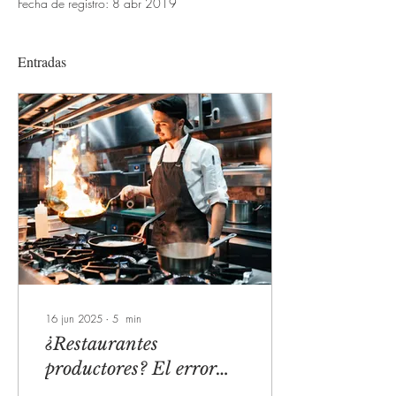
Fecha de registro: 8 abr 2019
Entradas
16 jun 2025
∙
5
min
¿Restaurantes
productores? El error
contable más común en