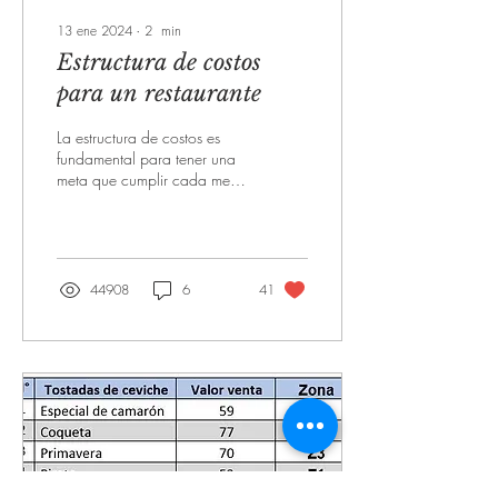
13 ene 2024
∙
2
min
Estructura de costos
para un restaurante
La estructura de costos es
fundamental para tener una
meta que cumplir cada mes.
Cada restaurante debe tener
muy claros los
componentes...
44908
6
41