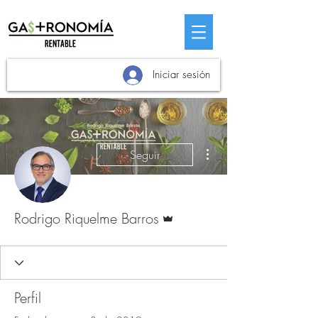
Iniciar sesión
Más acciones
Seguir
Administrador
Rodrigo Riquelme Barros
Perfil