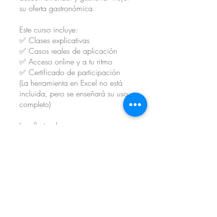
su oferta gastronómica.
Este curso incluye:
✅ Clases explicativas
✅ Casos reales de aplicación
✅ Acceso online y a tu ritmo
✅ Certificado de participación
(La herramienta en Excel no está
incluida, pero se enseñará su uso
completo)
Inscríbete ahora
Empieza hoy a diseñar una carta
rentable, profesional y pensada
para el éxito de tu negocio
gastronómico.
Instructores