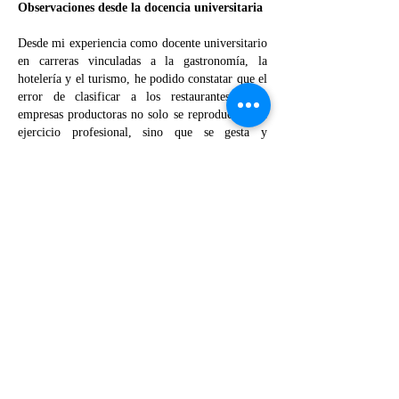
Observaciones desde la docencia universitaria
Desde mi experiencia como docente universitario
en carreras vinculadas a la gastronomía, la
hotelería y el turismo, he podido constatar que el
error de clasificar a los restaurantes como
empresas productoras no solo se reproduce en el
ejercicio profesional, sino que se gesta y
consolida dentro del aula. La enseñanza de la
contabilidad, aún en entornos académicos
especializados, mantiene un enfoque rígido
centrado en modelos de empresas industriales o
comerciales, sin considerar la diversidad
operativa que caracteriza a otros sectores
económicos, como el gastronómico.
Muchos programas académicos de contabilidad
utilizan libros de texto tradicionales que
priorizan el análisis de empresas que fabrican o
comercializan productos físicos. Este enfoque, si
bien puede ser válido para algunos contextos, se
vuelve incorrecto y hasta perjudicial cuando se
aplica sin adaptarse a los negocios de servicios.