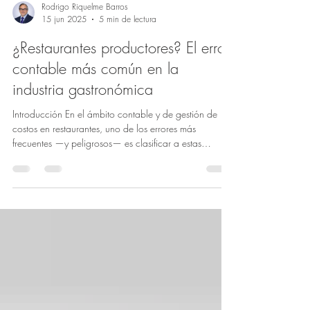
Rodrigo Riquelme Barros
15 jun 2025
5 min de lectura
¿Restaurantes productores? El error
contable más común en la
industria gastronómica
Introducción En el ámbito contable y de gestión de
costos en restaurantes, uno de los errores más
frecuentes —y peligrosos— es clasificar a estas
empresas como entidades productoras,
comparándolas erróneamente con fábricas o industrias
manufactureras. Esta confusión ha generado modelos
contables inadecuados, malas prácticas de control de
inventario, y una interpretación equivocada del costo
de ventas. Sin embargo, de acuerdo con la
Clasificación Industrial Internacional Uni