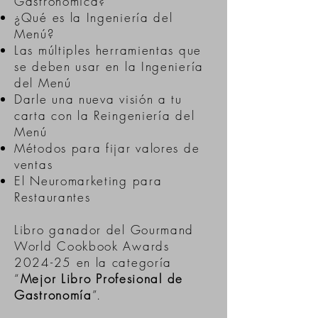
Gastronómica?
¿Qué es la Ingeniería del
Menú?
Las múltiples herramientas que
se deben usar en la Ingeniería
del Menú
Darle una nueva visión a tu
carta con la Reingeniería del
Menú
Métodos para fijar valores de
ventas
El Neuromarketing para
Restaurantes
​Libro ganador del Gourmand
World Cookbook Awards
2024-25 en la categoría
“
Mejor Libro Profesional de
Gastronomía
”.